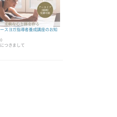
リースヨガ指導者養成講座のお知
す
20
座につきまして