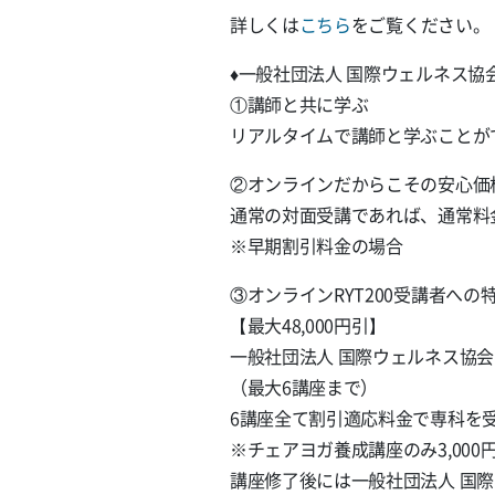
詳しくは
こちら
をご覧ください。
♦️一般社団法人 国際ウェルネス協会
①講師と共に学ぶ
リアルタイムで講師と学ぶことが
②オンラインだからこその安心価
通常の対面受講であれば、通常料金で
※早期割引料金の場合
③オンラインRYT200受講者への
【最大48,000円引】
一般社団法人 国際ウェルネス協会
（最大6講座まで）
6講座全て割引適応料金で専科を受
※チェアヨガ養成講座のみ3,00
講座修了後には一般社団法人 国